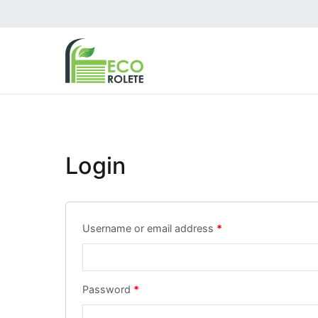
Перейти
к
содержимому
Eco Rolete
Rolete exterioare
Login
Username or email address
*
Password
*