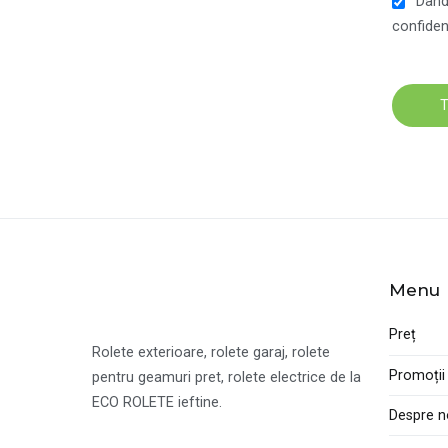
Dând 
confidenț
Menu
Preț
Rolete exterioare, rolete garaj, rolete
Promoții
pentru geamuri pret, rolete electrice de la
ECO ROLETE ieftine.
Despre n