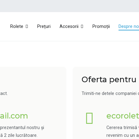
Rolete
Prețuri
Accesorii
Promoții
Despre no
Eco Rolete
Rolete exterioare
Oferta pentru
act.
Trimiti-ne detele companiei d
il.com
ecorol
eprezentantul nostru și
Cererea trimisă 
 2 zile lucrătoare.
revenim cu un ap