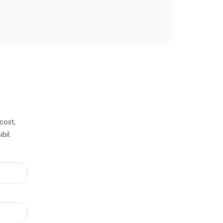
 cost,
bil.