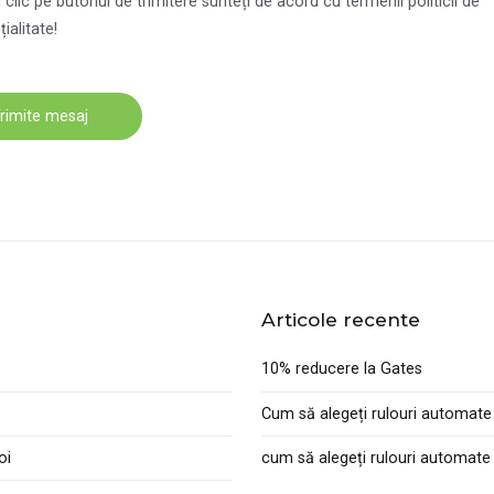
clic pe butonul de trimitere sunteți de acord cu termenii politicii de
ialitate!
Articole recente
10% reducere la Gates
Сum să alegeți rulouri automate
oi
cum să alegeți rulouri automate