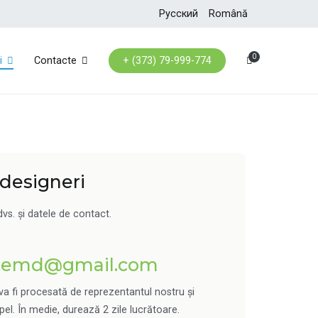
Русский
Română
0
i
Contacte
+ (373) 79-999-774
 designeri
vs. și datele de contact.
etemd@gmail.com
va fi procesată de reprezentantul nostru și
el. În medie, durează 2 zile lucrătoare.