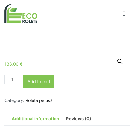
Sari
la
conținut
Eco Rolete
Rolete exterioare
138,00
€
Roleta
Add to cart
exterioară
pentru
Category:
Rolete pe ușă
ușa.
Deschidere
manual
Additional information
Reviews (0)
cu
fir.