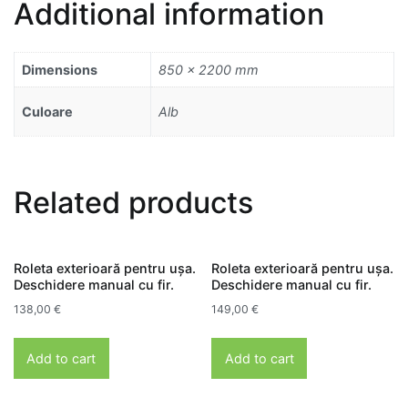
Additional information
quantity
Dimensions
850 × 2200 mm
Culoare
Alb
Related products
Roleta exterioară pentru ușa.
Roleta exterioară pentru ușa.
Deschidere manual cu fir.
Deschidere manual cu fir.
138,00
€
149,00
€
Add to cart
Add to cart